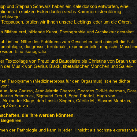
pp und Stephan Schwarz haben ein Kaleidoskop entworfen, eine
ionen. In spitzen Ecken laufen sechs Kammern sternförmig
luchtwege.
Teepausen, brüllen wir Ihnen unsere Lieblingslieder um die Ohren.
 Bildhauerei, bildende Kunst, Photographie und Architektur gestaltet.
aubt intime Nähe des Publikums zum Geschehen und spiegelt die Fall-
omatologie, die grosse, territoriale, experimentelle, magische Maschin
e wider. Eine Ikonografie.
rer Textcollage von Freud und Baudelaire bis Christina von Braun und
 in der Musik von Genius Blakk, tibetanischen Mönchen und Salieri-
hen Paroxysmen (Medizinerprosa für den Orgasmus) ist eine dichte
 von:
Braun, Igor Caruso, Jean-Martin Charcot, Georges Didi-Huberman, Dora
tharina Emmerick, Sigmund Freud, Egon Friedell, Hugo von
l, Alexander Kluge, den Lassie Singers, Cäcilie M., Stavros Mentzos,
oj Žižek, u.v.a.
schaften, die Ihre werden könnten.
 Begehren.
omen der Pathologie und kann in jeder Hinsicht als höchste expressive