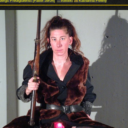
ergs Predigtdienst [Falter 39/04]
...Volltext
Katharina Pewny