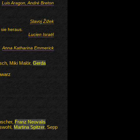
Luis Aragon, André Breton
Slavoj Žižek
 sie heraus.
Lucien Israël
Anna Katharina Emmerick
isch, Miki Malör,
Gerda
hwarz
bscher,
Franz Neovalis
sswohl,
Martina Spitzer
, Sepp