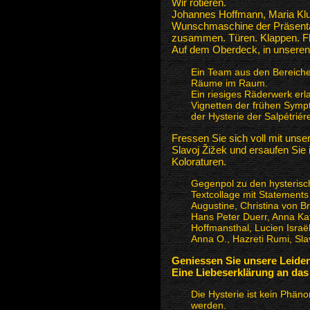
Wir rotieren.
Johannes Hoffmann, Maria Klu
Wunschmaschine der Präsentat
zusammen. Türen. Klappen. F
Auf dem Oberdeck, in unseren 
Ein Team aus den Bereichen
Räume im Raum.
Ein riesiges Räderwerk erl
Vignetten der frühen Sympt
der Hysterie der Salpétriér
Fressen Sie sich voll mit unse
Slavoj Žižek und ersaufen Sie
Koloraturen.
Gegenpol zu den hysterisc
Textcollage mit Statements
Augustine, Christina von 
Hans Peter Duerr, Anna Ka
Hoffmansthal, Lucien Israë
Anna O., Hazreti Rumi, Slav
Geniessen Sie unsere Leiden
Eine Liebeserklärung an das
Die Hysterie ist kein Phän
werden.