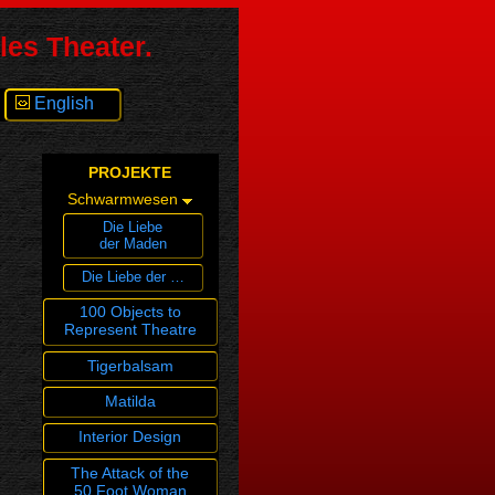
les Theater.
English
PROJEKTE
Schwarmwesen
Die Liebe
der Maden
Die Liebe der …
100 Objects to
Represent Theatre
Tigerbalsam
Matilda
Interior Design
The Attack of the
50 Foot Woman