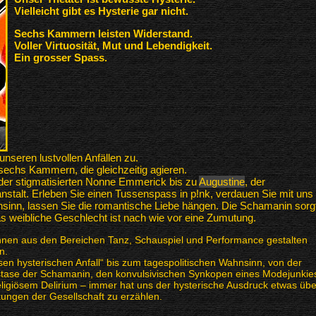
Vielleicht gibt es Hysterie gar nicht.
Sechs Kammern leisten Widerstand.
Voller Virtuosität, Mut und Lebendigkeit.
Ein grosser Spass.
nseren lustvollen Anfällen zu.
echs Kammern, die gleichzeitig agieren.
der stigmatisierten Nonne Emmerick bis zu
Augustine
, der
nstalt. Erleben Sie einen Tussenspass in p!nk, verdauen Sie mit uns
sinn, lassen Sie die romantische Liebe hängen. Die Schamanin sorg
 das weibliche Geschlecht ist nach wie vor eine Zumutung.
innen aus den Bereichen Tanz, Schauspiel und Performance gestalten
n.
en hysterischen Anfall“ bis zum tagespolitischen Wahnsinn, von der
stase der Schamanin, den konvulsivischen Synkopen eines Modejunkie
eligiösem Delirium – immer hat uns der hysterische Ausdruck etwas übe
ngen der Gesellschaft zu erzählen.