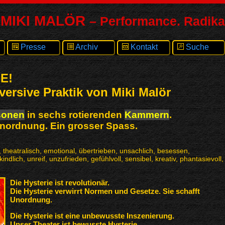
MIKI MALÖR
– Performance. Radika
Presse
Archiv
Kontakt
Suche
E!
versive Praktik von Miki Malör
sonen
in sechs rotierenden
Kammern
.
Unordnung. Ein grosser Spass.
, theatralisch, emotional, übertrieben, unsachlich, besessen,
ndlich, unreif, unzufrieden, gefühlvoll, sensibel, kreativ, phantasievoll,
Die Hysterie ist revolutionär.
Die Hysterie verwirrt Normen und Gesetze. Sie schafft
Unordnung.
Die Hysterie ist eine unbewusste Inszenierung.
Unser Theater ist bewusste Hysterie.