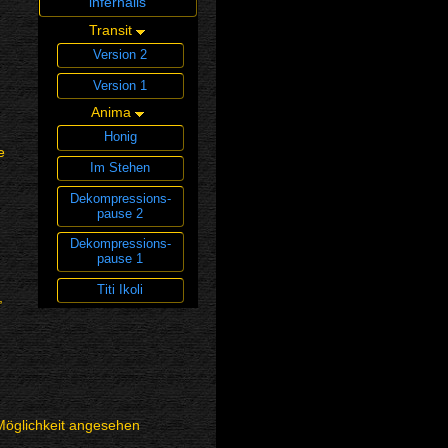
infernalis
Transit
Version 2
Version 1
Anima
Honig
e
Im Stehen
Dekompressions­
pause 2
Dekompressions­
pause 1
Titi Ikoli
,
 Möglichkeit angesehen