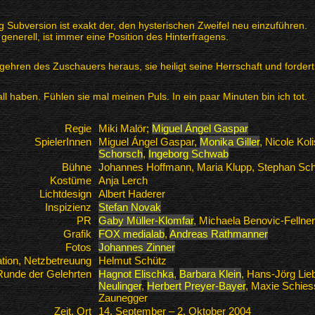
ng Subversion ist exakt der, den hysterischen Zweifel neu einzuführen.
generell, ist immer eine Position des Hinterfragens.
gehren des Zuschauers heraus, sie heiligt seine Herrschaft und fordert
ll haben. Fühlen sie mal meinen Puls. In ein paar Minuten bin ich tot.
Regie
Miki Malör;
Miguel Ángel Gaspar
SpielerInnen
Miguel Ángel Gaspar,
Monika Giller
, Nicole Kol
Schorsch
,
Ingeborg Schwab
Bühne
Johannes Hoffmann, Maria Klupp, Stephan Sc
Kostüme
Anja Lerch
Lichtdesign
Albert Haderer
Inspizienz
Stefan Novak
PR
Gaby Müller-Klomfar
, Michaela Benovic-Fellner
Grafik
FOX medialab
,
Andreas Rathmanner
Fotos
Johannes Zinner
ion, Netzbetreuung
Helmut Schütz
Runde der Gelehrten
Hagnot Elischka
,
Barbara Klein
, Hans-Jörg Lie
Neulinger
,
Herbert Preyer-Bayer
, Maxie Schie
Zaunegger
Zeit, Ort
14. September – 2. Oktober 2004