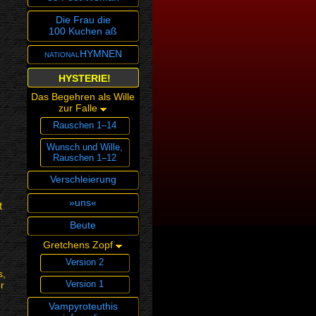
Die Frau die
100 Kuchen aß
nationalHYMNEN
HYSTERIE!
Das Begehren als Wille
zur Falle
Rauschen 1–14
Wunsch und Wille,
Rauschen 1–12
Verschleierung
»uns«
t
Beute
Gretchens Zopf
Version 2
s,
Version 1
r
Vampyroteuthis