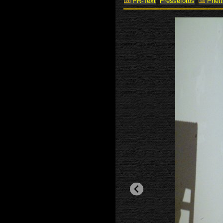
PR-Text
Pressefotos
Phettb