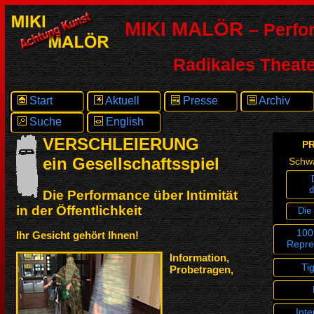
MIKI MALÖR
– Perfo
Radikales Theate
Start
Aktuell
Presse
Archiv
Suche
English
VERSCHLEIERUNG
P
ein Gesellschaftsspiel
Schw
d
Die Performance über Intimität
in der Öffentlichkeit
Die
100
Ihr Gesicht gehört Ihnen!
Repre
Information,
Ti
Probetragen,
Inte