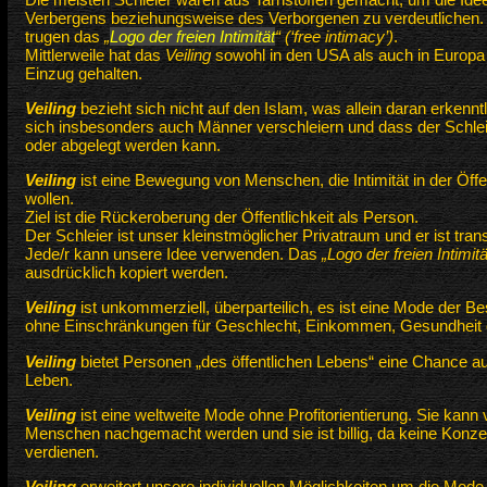
Verbergens beziehungsweise des Verborgenen zu verdeutlichen. U
trugen das
„
Logo der freien Intimität
“ (‘free intimacy’)
.
Mittlerweile hat das
Veiling
sowohl in den USA als auch in Europa 
Einzug gehalten.
Veiling
bezieht sich nicht auf den Islam, was allein daran erkenntl
sich insbesonders auch Männer verschleiern und dass der Schleie
oder abgelegt werden kann.
Veiling
ist eine Bewegung von Menschen, die Intimität in der Öffen
wollen.
Ziel ist die Rückeroberung der Öffentlichkeit als Person.
Der Schleier ist unser kleinstmöglicher Privatraum und er ist tran
Jede/r kann unsere Idee verwenden. Das
„Logo der freien Intimitä
ausdrücklich kopiert werden.
Veiling
ist unkommerziell, überparteilich, es ist eine Mode der B
ohne Einschränkungen für Geschlecht, Einkommen, Gesundheit o
Veiling
bietet Personen „des öffentlichen Lebens“ eine Chance au
Leben.
Veiling
ist eine weltweite Mode ohne Profitorientierung. Sie kann
Menschen nachgemacht werden und sie ist billig, da keine Konz
verdienen.
Veiling
erweitert unsere individuellen Möglichkeiten um die Mode 