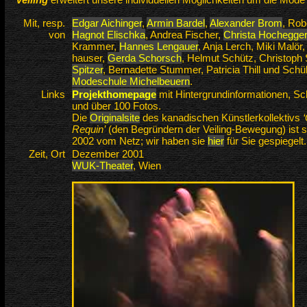
Mit, resp.
Edgar Aichinger
,
Armin Bardel
,
Alexander Brom
, Rob
von
Hagnot Elischka
, Andrea Fischer,
Christa Hoch­egger
Krammer,
Hannes Leng­auer
, Anja Lerch, Miki Malör,
hauser,
Gerda Schorsch
, Helmut Schütz, Christoph
Spitzer
, Berna­dette Stummer, Patricia Thill und Schü
Modeschule Michel­beuern
.
Links
Projekthomepage
mit Hintergrund­informationen, Sc
und über 100 Fotos.
Die
Originalsite
des kanadischen Künstlerkollektivs
Requin’
(den Begründern der Veiling-Bewegung) ist 
2002 vom Netz; wir haben sie
hier
für Sie gespiegelt.
Zeit, Ort
Dezember 2001
WUK-Theater
, Wien