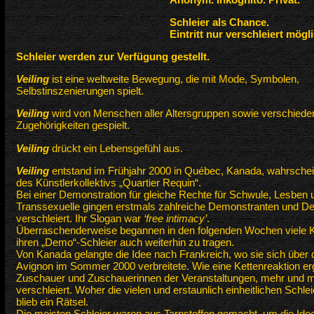
Schleier als Chance.
Eintritt nur verschleiert mögl
Schleier werden zur Verfügung gestellt.
Veiling
ist eine weltweite Bewegung, die mit Mode, Symbolen,
Selbstinszenierungen spielt.
Veiling
wird von Menschen aller Altersgruppen sowie verschieden
Zugehörigkeiten gespielt.
Veiling
drückt ein Lebensgefühl aus.
Veiling
entstand im Frühjahr 2000 in Québec, Kanada, wahrschei
des Künstlerkollektivs „Quartier Requin“.
Bei einer Demonstration für gleiche Rechte für Schwule, Lesben 
Transsexuelle gingen erstmals zahlreiche Demonstranten und D
verschleiert. Ihr Slogan war
‘free intimacy’
.
Überraschenderweise begannen in den folgenden Wochen viele K
ihren „Demo“-Schleier auch weiterhin zu tragen.
Von Kanada gelangte die Idee nach Frankreich, wo sie sich über 
Avignon im Sommer 2000 verbreitete. Wie eine Kettenreaktion ergr
Zuschauer und Zuschauerinnen der Veranstaltungen, mehr und
verschleiert. Woher die vielen und erstaunlich einheitlichen Schl
blieb ein Rätsel.
Die meisten Schleier waren aus Tarnstoffen gemacht, um die Ide